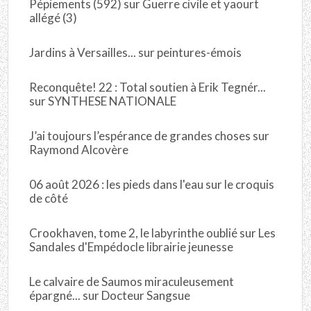
Pépiements (592)
sur
Guerre civile et yaourt
allégé (3)
Jardins à Versailles...
sur
peintures-émois
Reconquête! 22 : Total soutien à Erik Tegnér...
sur
SYNTHESE NATIONALE
J’ai toujours l’espérance de grandes choses
sur
Raymond Alcovère
06 août 2026 : les pieds dans l'eau
sur
le croquis
de côté
Crookhaven, tome 2, le labyrinthe oublié
sur
Les
Sandales d'Empédocle librairie jeunesse
Le calvaire de Saumos miraculeusement
épargné...
sur
Docteur Sangsue