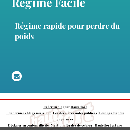
Régime Facile
Régime rapide pour perdre du
poids
Créer un blog
sur
Hautetfort
Les derniers blogs mis à jour
|
Les dernières notes publiées
|
Les tags les plus
populaires
Déclarer un contenu illicite
|
Mentions légales de ce blog
|
Hautetfort
est une